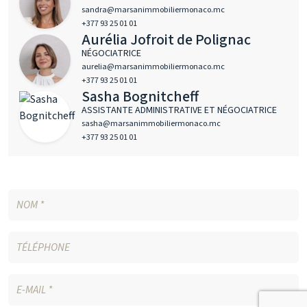
sandra@marsanimmobiliermonaco.mc
+377 93 25 01 01
Aurélia Jofroit de Polignac
NÉGOCIATRICE
aurelia@marsanimmobiliermonaco.mc
+377 93 25 01 01
Sasha Bognitcheff
ASSISTANTE ADMINISTRATIVE ET NÉGOCIATRICE
sasha@marsanimmobiliermonaco.mc
+377 93 25 01 01