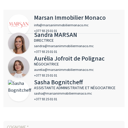
Marsan Immobilier Monaco
info@marsanimmobiliermonaco.mc
+377 93 25 01 01
Sandra MARSAN
DIRECTRICE
sandra@marsanimmobiliermonaco.mc
+377 93 25 01 01
Aurélia Jofroit de Polignac
NÉGOCIATRICE
aurelia@marsanimmobiliermonaco.mc
+377 93 25 01 01
Sasha Bognitcheff
ASSISTANTE ADMINISTRATIVE ET NÉGOCIATRICE
sasha@marsanimmobiliermonaco.mc
+377 93 25 01 01