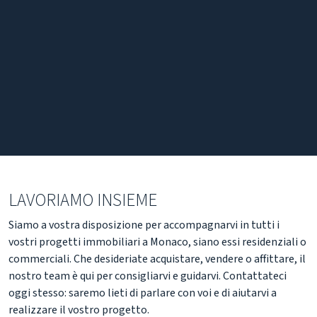
LAVORIAMO INSIEME
Siamo a vostra disposizione per accompagnarvi in tutti i
vostri progetti immobiliari a Monaco, siano essi residenziali o
commerciali. Che desideriate acquistare, vendere o affittare, il
nostro team è qui per consigliarvi e guidarvi. Contattateci
oggi stesso: saremo lieti di parlare con voi e di aiutarvi a
realizzare il vostro progetto.